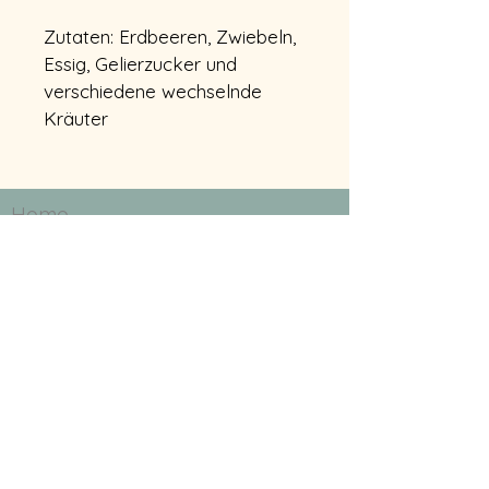
Zutaten: Erdbeeren, Zwiebeln, 
Essig, Gelierzucker und 
verschiedene wechselnde 
Kräuter
Home
Shop
Veranstaltungen
Über mich
Ferienwohnung
Allgemeine Geschäftsbedingung
Wider
rufsrecht
Datenschutzerklärung